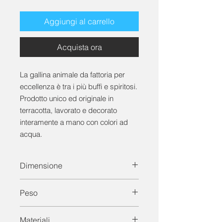
Aggiungi al carrello
Acquista ora
La gallina animale da fattoria per
eccellenza è tra i più buffi e spiritosi.
Prodotto unico ed originale in
terracotta, lavorato e decorato
interamente a mano con colori ad
acqua.
Dimensione
Dimensione cm: lunghezza 10 x
Peso
larghezza 8 x altezza 12
Peso del prodotto: 200 Gr
Materiali