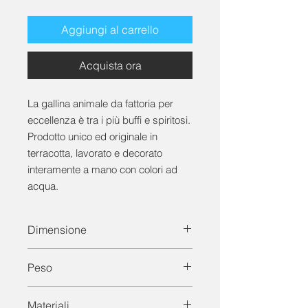
Aggiungi al carrello
Acquista ora
La gallina animale da fattoria per
eccellenza è tra i più buffi e spiritosi.
Prodotto unico ed originale in
terracotta, lavorato e decorato
interamente a mano con colori ad
acqua.
Dimensione
Dimensione cm: lunghezza 18 x
Peso
larghezza 12 x altezza 18
Peso del prodotto: 300 Gr
Materiali