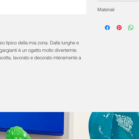
Peso del prodotto: 2
Materiali
Terracotta, colore a
so tipico della mia zona. Dalle lunghe e
sgargianti è un ogetto molto divertemte.
racotta, lavorato e decorato interamente a