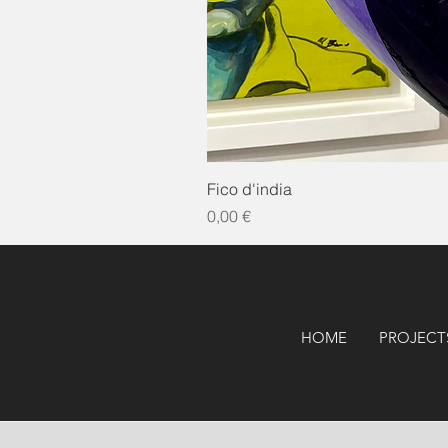
Fico d'india
Prezzo
0,00 €
HOME
PROJECT