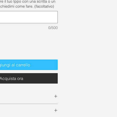
re il tuo Ippo con una scritta o un
 chiedimi come fare. (facoltativo)
0/500
iungi al carrello
Acquista ora
hezza 12 x larghezza 9 x altezza