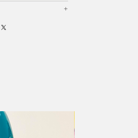
00 Gr
cilico e smalto ad acqua