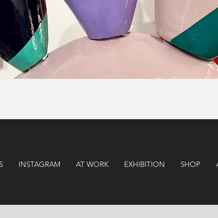
Vista rapida
S
INSTAGRAM
AT WORK
EXHIBITION
SHOP