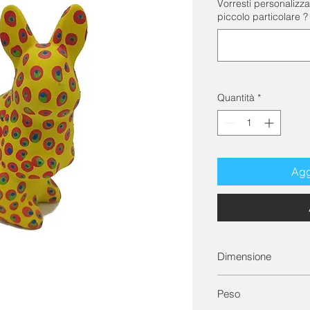
Vorresti personalizza
piccolo particolare ?
Quantità
*
Agg
Dimensione
Dimensione cm: lung
Peso
15